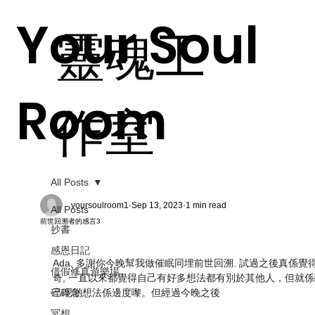
Your Soul
​靈魂工
Room
作室
All Posts
yoursoulroom1
Sep 13, 2023
1 min read
All Posts
前世回溯者的感言3
抄書
感恩日記
Ada, 多謝你今晚幫我做催眠同埋前世回溯. 試過之後真係覺
借假修真遊樂場
奇, 一直以來都覺得自己有好多想法都有別於其他人，但就
碎碎念
己呢啲想法係邊度嚟。但經過今晚之後
冥想