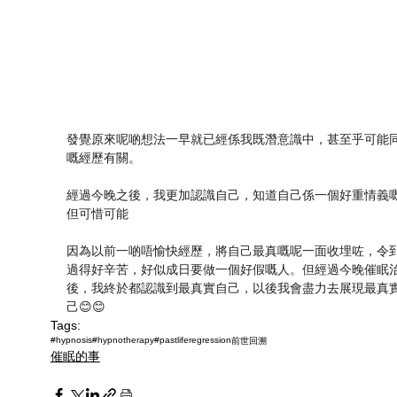
發覺原來呢啲想法一早就已經係我既潛意識中，甚至乎可能
嘅經歷有關。
經過今晚之後，我更加認識自己，知道自己係一個好重情義
但可惜可能
因為以前一啲唔愉快經歷，將自己最真嘅呢一面收埋咗，令
過得好辛苦，好似成日要做一個好假嘅人。但經過今晚催眠
後，我終於都認識到最真實自己，以後我會盡力去展現最真
己😊😊
Tags:
#hypnosis
#hypnotherapy
#pastliferegression
前世回溯
催眠的事